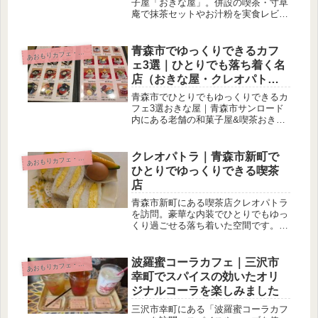
子屋「おきな屋」。併設の喫茶・寸草
庵で抹茶セットやお汁粉を実食レビュ
ー。静かに和菓子を楽しみたい人や、
和風カフェを探している方におすすめ
です。
青森市でゆっくりできるカフ
おもりカフェ・スイーツ
あ
ェ3選｜ひとりでも落ち着く名
店（おきな屋・クレオパト
ラ・猫の庭）
青森市でひとりでもゆっくりできるカ
フェ3選おきな屋｜青森市サンロード
内にある老舗の和菓子屋&喫茶おきな
屋は、青森市にある大正７年創業老舗
の和菓子屋さんです。新町店や佃店な
ど複数お店がありますが、今回はおき
クレオパトラ｜青森市新町で
おもりカフェ・スイーツ
あ
な屋サンロード青森店をご紹介しま
ひとりでゆっくりできる喫茶
す。...
店
青森市新町にある喫茶店クレオパトラ
を訪問。豪華な内装でひとりでもゆっ
くり過ごせる落ち着いた空間です。卵
サンドの実食レポと支払い方法の注意
点も紹介。
波羅蜜コーラカフェ｜三沢市
おもりカフェ・スイーツ
あ
幸町でスパイスの効いたオリ
ジナルコーラを楽しみました
三沢市幸町にある「波羅蜜コーラカフ