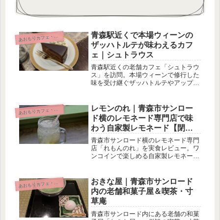
青森駅近くで本場ウィーンの
おもりカフェ・スイーツ
あ
ザッハトルテが味わえるカフ
ェ｜シュトラウス
青森駅近くの老舗カフェ「シュトラウ
ス」を訪問。本場ウィーンで修行した
味を受け継ぐザッハトルテやアップル
パイを実食しました。上品で落ち着い
た店内の雰囲気も紹介します。
レモンのれ｜青森市サンロー
おもりカフェ・スイーツ
あ
ド横のレモネード専門店で味
わう自家製レモネード【閉
店】
青森市サンロード横のレモネード専門
店「れもんのれ」を実食レビュー。ワ
ンコインで楽しめる自家製レモネード
や店内の雰囲気を紹介します。
おきな屋｜青森市サンロード
おもりカフェ・スイーツ
あ
内の老舗和菓子屋＆喫茶・寸
草庵
青森市サンロード内にある老舗の和菓