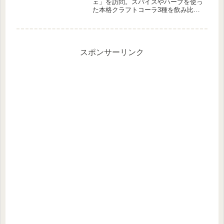
ェ」を訪問。スパイスやハーブを使っ
た本格クラフトコーラ3種を飲み比べ
しました。普通のコーラとは違うクセ
になる味と異国感のある店内の雰囲気
を、地元目線でレポートします。
スポンサーリンク