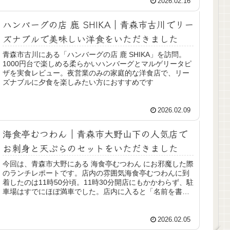
2026.02.16
ハンバーグの店 鹿 SHIKA｜青森市古川でリー
ズナブルで美味しい洋食をいただきました
青森市古川にある「ハンバーグの店 鹿 SHIKA」を訪問。
1000円台で楽しめる柔らかいハンバーグとマルゲリータピ
ザを実食レビュー。夜営業のみの家庭的な洋食店で、リー
ズナブルに夕食を楽しみたい方におすすめです
2026.02.09
海食亭むつわん｜青森市大野山下の人気店で
お刺身と天ぷらのセットをいただきました
今回は、青森市大野にある 海食亭むつわん にお邪魔した際
のランチレポートです。店内の雰囲気海食亭むつわんに到
着したのは11時50分頃。11時30分開店にもかかわらず、駐
車場はすでにほぼ満車でした。店内に入ると「名前を書い
てお待ちください」と...
2026.02.05