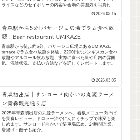
ライスなどのセイボリーの内容や会場の雰囲気を写真付き
でレポートします。
2026.03.15
青森駅から5分|パサージュ広場でラム食べ放
題！Beer restaurant UMIKAZE
青森駅から徒歩約5分、パサージュ広場にあるUMIKAZE
terraceでラム食べ放題を体験。2200円のジンギスカン食べ
放題やアルコール飲み放題、実際に食べた量や店内の雰囲
気、混雑状況、支払い方法などを詳しくレポートします。
2026.03.05
青森初出店｜サンロード向かいの丸源ラーメ
ン青森観光通り店
2025年青森初出店の丸源ラーメンへ。看板メニュー肉そば
を実食レビュー。ドロラー油やにんにくチップで味変も楽
しめます。サンロード向かいで駐車場広め、24時間営業。
唐揚げ・餃子も紹介。